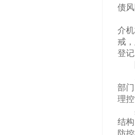
债风
《
介机
戒，
登记
限
为
部门
理控
具
结构
防控