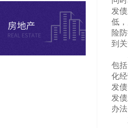
问时
发债
低，
险防
到关
为
包括
化经
发债
发债
办法
加