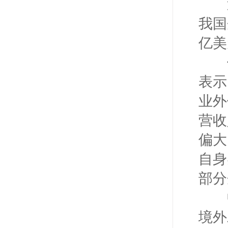
近年
我国
亿美
但
表示
业外
营收
偏大
自身
部分
中
境外