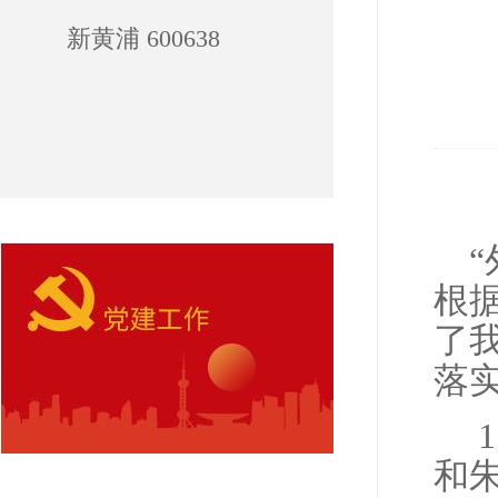
新黄浦 600638
根
了
落
1
和