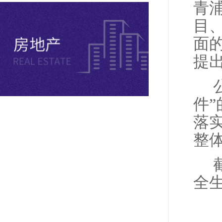
青
目
面
提
件
落
整
全